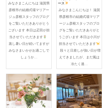
みなさまこんにちは 滋賀県
ース
彦根市の結婚式場マリアー
みなさまこんにちは！ 滋賀
ジュ彦根スタッフのブログ
県彦根市の結婚式場マリア
をご覧いただきありがとう
ージュ彦根スタッフのブロ
ございます 本日は疋田が担
グをご覧いただきありがと
当させていただきます
うございます 本日は小川が
蒸し暑い日が続いてますが
担当させていただきます
みなさまいかがお過ごしで
段々と日差しが強い日が増
しょうか…
えてきましたが、まだ風は
冷たく過…