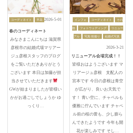
2026-5-01
コーディネイト
卒花
インフォ
コーディネイト
その
他
フォトウェディング
リニュー
春のコーディネート
アル
写真/前撮り
結婚式写真
みなさまこんにちは 滋賀県
2026-3-21
彦根市の結婚式場マリアー
ジュ彦根スタッフのブログ
リニューアル会場完成！！
をご覧いただきありがとう
皆様おはようございます マ
ございます 本日は加藤が担
リアージュ彦根 支配人の
当させていただきます
宮本です 今日の彦根は青空
GWが始まりましたが皆様い
が広がり、良いお天気で
かがお過ごしでしょうか ゆ
す！ 青い空に、チャペルも
っくり…
優雅に佇んでいます チャペ
ル前の桜の蕾も、少し膨ら
んできたようです 今年も開
花が楽しみです そし…