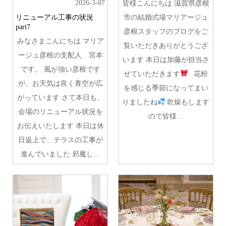
2026-3-07
皆様こんにちは 滋賀県彦根
リニューアル工事の状況
市の結婚式場マリアージュ
part7
彦根スタッフのブログをご
みなさまこんにちは マリア
覧いただきありがとうござ
ージュ彦根の支配人 宮本
います 本日は加藤が担当さ
です。 風が強い彦根です
せていただきます
花粉
が、お天気は良く青空が広
を感じる季節になってまい
がっています さて本日も、
りましたね
乾燥もします
会場のリニューアル状況を
ので皆様…
お伝えいたします 本日は休
日返上で、テラスの工事が
進んでいました 邪魔し…