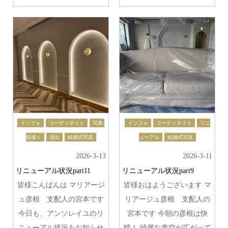
インフォ
コーディネイト
写真/
インフォ
コーディネイト
リニ
前撮り
演出
結婚式写真
ューアル
結婚式写真
2026-3-13
2026-3-11
リニューアル状況part11
リニューアル状況part9
皆様こんばんは マリアージ
皆様おはようございます マ
ュ彦根 支配人の宮本です
リアージュ彦根 支配人の
今日も、アンソレイユのリ
宮本です 今朝の彦根は快
ニューアル状況をお知らせ
晴！ 綺麗な青空が広がって