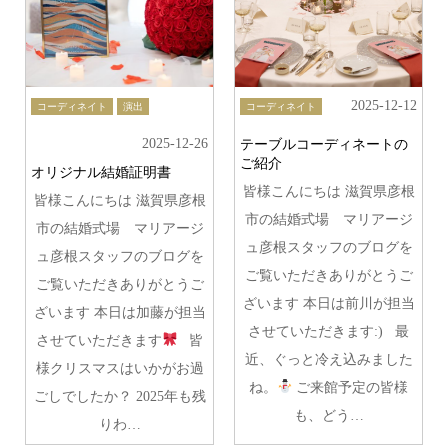
2025-12-12
コーディネイト
演出
コーディネイト
2025-12-26
テーブルコーディネートの
ご紹介
オリジナル結婚証明書
皆様こんにちは 滋賀県彦根
皆様こんにちは 滋賀県彦根
市の結婚式場 マリアージ
市の結婚式場 マリアージ
ュ彦根スタッフのブログを
ュ彦根スタッフのブログを
ご覧いただきありがとうご
ご覧いただきありがとうご
ざいます 本日は前川が担当
ざいます 本日は加藤が担当
させていただきます:) 最
させていただきます
皆
近、ぐっと冷え込みました
様クリスマスはいかがお過
ね。
ご来館予定の皆様
ごしでしたか？ 2025年も残
も、どう…
りわ…