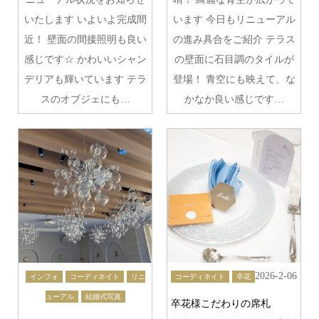
いたします いよいよ完成間
います 今日もリニューアル
近！ 壁面の間接照明も良い
の進み具合をご紹介 テラス
感じです☆ かわいいシャン
の壁面に石目調のタイルが
デリアも輝いています テラ
登場！ 青空にも映えて、な
スのオブジェにも…
かなか良い感じです…
2026-2-06
インフォ
コーディネイト
リニ
コーディネイト
卒花
ューアル
結婚式写真
卒花様こだわりの席札