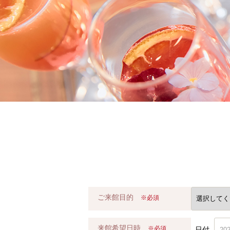
ご来館目的
※必須
来館希望日時
※必須
日付