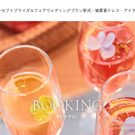
ンセプト
ブライダルフェア
ウェディングプラン
挙式・披露宴
ドレス・アイ
BOOKING
見学予約